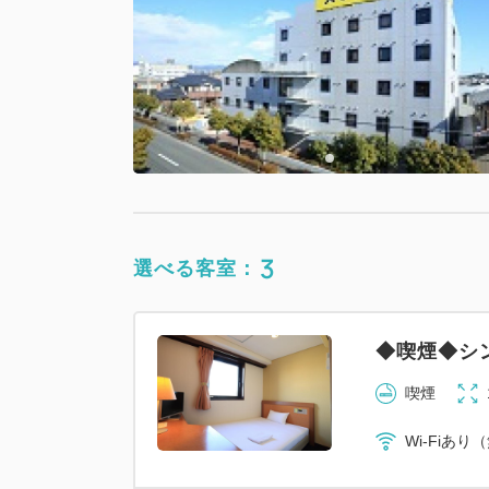
3
選べる客室：
◆喫煙◆シ
喫煙
Wi-Fiあり