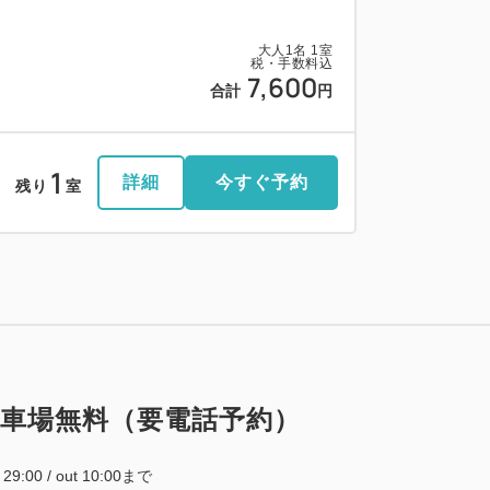
大人
1
名
1
室
税・手数料込
7,600
合計
円
1
詳細
今すぐ予約
残り
室
駐車場無料（要電話予約）
~ 29:00 / out 10:00まで