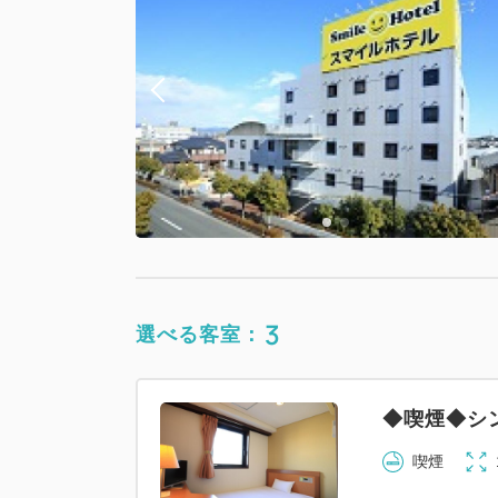
3
選べる客室：
◆喫煙◆シ
喫煙