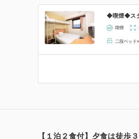
◆喫煙◆ス
喫煙
二段ベッド×
【１泊２食付】夕食は徒歩３