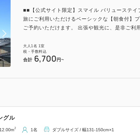
■■【公式サイト限定】スマイル バリューステイ
旅にご利用いただけるベーシックな【朝食付】プ
ご予約いただけます。 出張や観光に、是非ご利用く
大人
1
名
1
室
税・手数料込
6,700
合計
円~
ングル
2
12.00m
1名
ダブルサイズ / 幅131-150cm×1