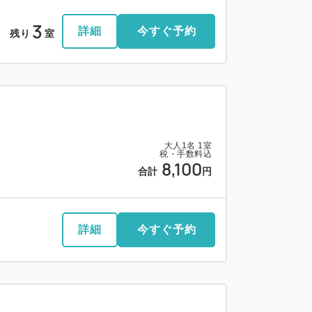
3
詳細
今すぐ予約
残り
室
大人
1
名
1
室
税・手数料込
8,100
合計
円
詳細
今すぐ予約