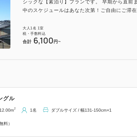
シックな【素泊り】プランです。 早期から直前
中のスケジュールはあなた次第！ご自由にご滞在を
大人
1
名
1
室
税・手数料込
6,100
合計
円~
ングル
2
12.00m
1名
ダブルサイズ / 幅131-150cm×1
（無料）