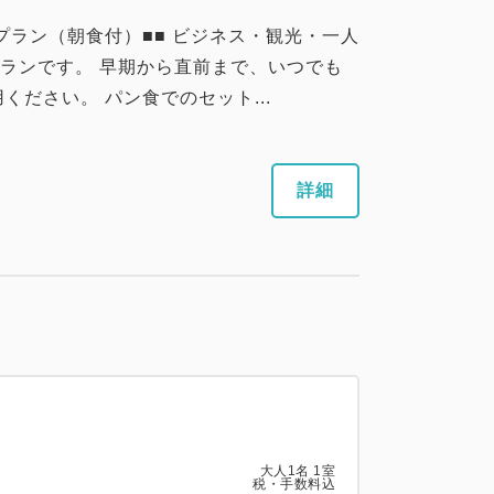
プラン（朝食付）■■ ビジネス・観光・一人
ランです。 早期から直前まで、いつでも
ださい。 パン食でのセット...
詳細
大人
1
名
1
室
税・手数料込