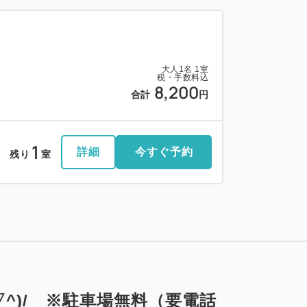
大人
1
名
1
室
税・手数料込
8,200
合計
円
1
詳細
今すぐ予約
残り
室
^)/ ※駐車場無料（要電話