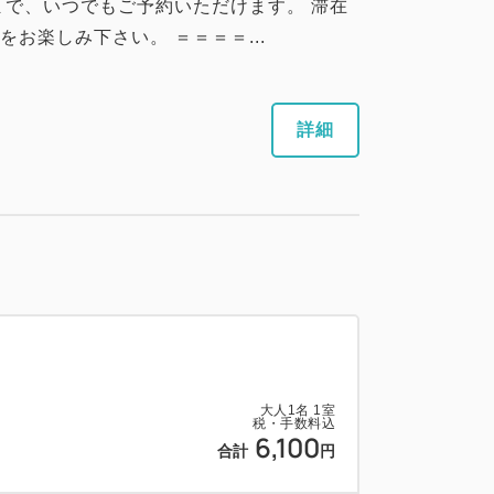
まで、いつでもご予約いただけます。 滞在
お楽しみ下さい。 ＝＝＝＝...
詳細
大人
1
名
1
室
税・手数料込
6,100
合計
円