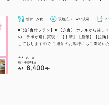
朝食・夕食
現地払い・Web決済
in
■1泊2食付プラン】■ 【夕食】 ホテルから徒
のコラボが遂に実現！ 【中華】【釜飯】【拉麺
しておりますので ご連泊のお客様にもご満足いただ
大人
1
名
1
室
税・手数料込
8,400
合計
円~