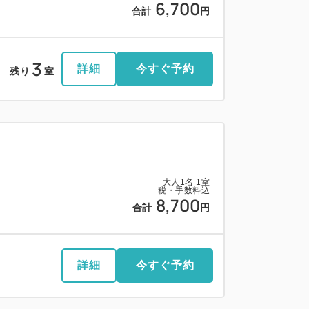
6,700
合計
円
3
詳細
今すぐ予約
残り
室
大人
1
名
1
室
税・手数料込
8,700
合計
円
詳細
今すぐ予約