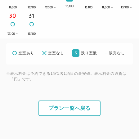
セットメニューへ変更もございますので予めご了承下
13,100
11,600
12,100
12,100
～
13,100
11,600
～
13,100
～
さいませ。
30
31
またご利用はご宿泊の方に限ります。
13,100
～
13,100
◆キャッシュバック率Ｎｏ．１『Ａカード』ご利用
可！
5
空室あり
空室なし
残り室数
販売なし
※チェックインの際にご提示願います。
※入会希望の方もお気軽にお申しつけ下さい。
※表示料金は予約できる1室1名1泊目の最安値。表示料金の通貨は
「円」です。
◆提携駐車場１泊毎／５００円（税込）（当日昼
12：00～翌日昼12：00まで）
※【区画予約不可】
プラン一覧へ戻る
◇土手町立体駐車場（高さ制限：2.1m）
◇タイムズ中央弘前駅前駐車場（高さ制限：2.1m入
口のみ 平面タイプ）