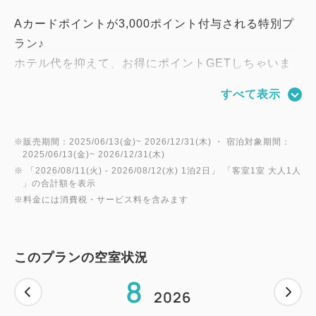
Aカードポイントが3,000ポイント付与される特別プ
ラン♪
ホテル代を抑えて、お得にポイントGETしちゃいま
しょう☆
すべて表示
まだAカードをお持ちでないお客様もご安心くださ
い！
フロントで即時発行いたしております。
※販売期間：2025/06/13(金)~ 2026/12/31(木) ・ 宿泊対象期間：
2025/06/13(金)~ 2026/12/31(木)
入会金・年会費は無料☆
※ 「
2026/08/11(火)
- 2026/08/12(水)
1泊2日
」 「
客室1室 大人1人
」の合計額を表示
※料金には消費税・サービス料を含みます
【Aカードのご注意】
Aカードポイント3,000ポイントのみ付与されます。
※別途室料分のポイントは付与されません。
このプランの空室状況
明細・領収書へは表記されません。
8
ご本人様名義以外のAカードへのポイント付与は致し
2026
かねます。