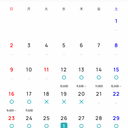
日
月
火
水
木
金
土
※チェックイン予定時刻の変更や、
到着が２４時を超える場合は、恐れ入りますが
1
当ホテルまでお早目にご連絡ください。
【朝食営業時間】
2
3
4
5
6
7
8
⇒ 7:00開店～9:30閉店
こちらは朝食付きプランです。
日替わりメニューで提供しております。
9
10
11
12
13
14
15
◆朝食ビュッフェ ２Ｆ「レストラン大阪」にて
12,600
11,600
～
11,600
12,600
～
朝食営業時間⇒７：００～９：３０閉店（最終入店
16
17
18
19
20
21
22
９：００）
■ ご注意事項 ■
9,400
～
11,600
ビュッフェスタイルで提供しておりますがお日にちに
23
24
25
26
27
28
29
より、
1