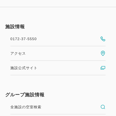
※【駐車券】をフロントまでお持ちください。
※どちらも【普通車】対応の駐車場です
バイク等の二輪車はご利用できません。
施設情報
◆大型車 当日１７：００～翌朝８：００出庫含めて
0172-37-5550
３，０００円～６，０００円（消費税込）
※大型車輌（バス、トラック）ご利用のお客様は
アクセス
「津軽藩ねぷた村駐車場」をご案内しております。
【事前予約】が必要ですので当ホテルまでお問い合
施設公式サイト
わせください。
◆幼児（0歳～未就学児の6歳）のお子様の添い寝追
グループ施設情報
加料金なし
※但し、タオル等も備品類追加なし
全施設の空室検索
◆自販機（１Ｆ／２Ｆ）(ソフトドリンクのみ)