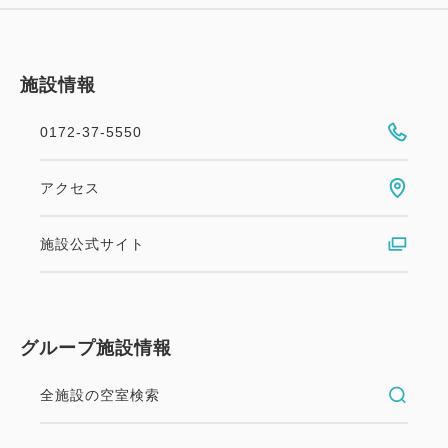
◆幼児（0歳～未就学児の6歳）のお子様の添い寝追
加料金なし
施設情報
※但し、タオル等も備品類追加なし
◆自販機（１Ｆ／２Ｆ）(ソフトドリンクのみ)
0172-37-5550
◆ウェルカムドリンクサービス
（2Fロビーにてホットコーヒー、県産りんごジュー
アクセス
スを提供。１５時～２２時※無くなり次第終了）
◆レンタサイクル（自転車）貸出（先着・冬季12-3
施設公式サイト
月は休止）
【当ホテルまでのアクセス】
◆ＪＲ弘前駅中央口から徒歩約１５分、タクシー約５
グループ施設情報
分
全施設の空室検索
◆ＪＲ弘前駅中央口バスプール2番乗場より「１ 土
手町循環バス」（乗車時間約７分）