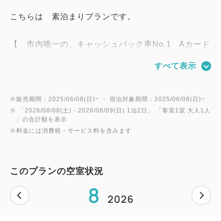
こちらは 素泊まりプランです。
【 市内唯一の、キャッシュバック率No.1 Aカード
加盟店 】
すべて表示
┃ 全館Wi-Fi接続可
┃ 繁華街＆コンビニまで徒歩約3分
※販売期間：2025/06/08(日)~ ・ 宿泊対象期間：2025/06/08(日)~
※ 「
2026/08/08(土)
- 2026/08/09(日)
1泊2日
」 「
客室1室 大人1人
┃※チェックイン予定時刻の変更や、
」の合計額を表示
┃ 到着が２４時を超える場合は、恐れ入りますが
※料金には消費税・サービス料を含みます
┃ 当ホテルまでお早目にご連絡ください。
～～～～～～～～～～～～～～～～～～～～～～～
【施設情報】
このプランの空室状況
◆朝食ビュッフェ２Ｆ「レストラン大阪」にて
8
☆前日までの予約制のみ １，１００円（税込）
2026
朝食営業時間⇒７：００～９：３０閉店（最終入店