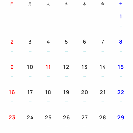
９：００）
日
月
火
水
木
金
土
■ ご注意事項 ■
1
ビュッフェスタイルで提供しておりますがお日にちに
より、
セットメニューへ変更もございますので予めご了承下
2
3
4
5
6
7
8
さいませ。
またご利用はご宿泊の方に限ります。
9
10
11
12
13
14
15
◆キャッシュバック率Ｎｏ．１『Ａカード』ご利用
可！
※チェックインの際にご提示願います(ポイント付加
16
17
18
19
20
21
22
は宿泊者様本人のカードに限ります。）
※入会希望の方もお気軽にお申しつけ下さい。
23
24
25
26
27
28
29
◆提携駐車場１泊毎／５００円（税込）（当日昼
12：00～翌日昼12：00まで）