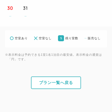
※【予約不可】
30
31
◇土手町立体駐車場（高さ制限：2.1m）
◇タイムズ中央弘前駅前駐車場（高さ制限：2.1m入
口のみ 平面タイプ）
5
空室あり
空室なし
残り室数
販売なし
※【駐車券】をフロントまでお持ちください。
※どちらも【普通車】対応の駐車場です
※表示料金は予約できる1室1名1泊目の最安値。表示料金の通貨は
バイク等の二輪車はご利用できません。
「円」です。
◆大型車 当日１７：００～翌朝８：００出庫含めて
３，０００円～６，０００円（消費税込）
プラン一覧へ戻る
※大型車輌（バス、トラック）ご利用のお客様は
「津軽藩ねぷた村駐車場」をご案内しております。
【事前予約】が必要ですので当ホテルまでお問い合
わせください。