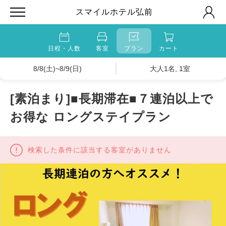
スマイルホテル弘前
日程・人数
客室
プラン
カート
8/8(土)~8/9(日)
大人1名, 1室
[素泊まり]■長期滞在■７連泊以上で
お得な ロングステイプラン
検索した条件に該当する客室がありません