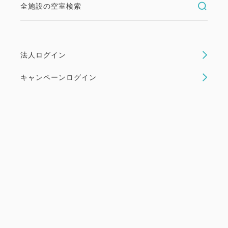
全施設の空室検索
ューステイプラン（素泊り）
素泊まり
現地払い・Web決済
法人ログイン
in 15:00~ 29:00 / out 11:00まで
キャンペーンログイン
早期から直前まで、いつでもご予約いただけます。
シンプルな【素泊り】プランです。 【朝食】 内容
和洋バイキング 時間 6:30～9:00（最終入場 8:45）
料金 800円 【客室設備】 ・加湿空気清浄機完備 ・
シモンズ製ベッド...
空室なし
詳細
空室カレンダー