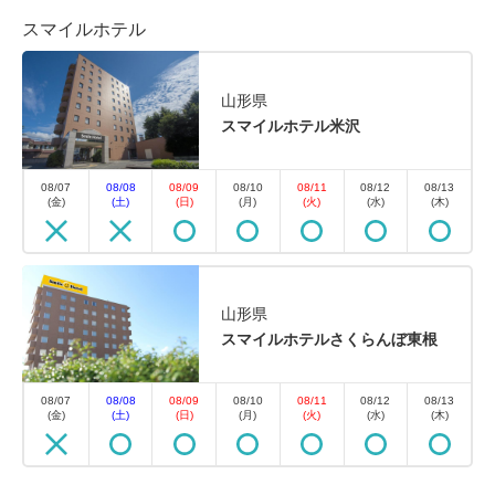
スマイルホテル
ューステイプラン（朝食付）
朝食
現地払い・Web決済
山形県
スマイルホテル米沢
in 15:00~ 29:00 / out 11:00まで
早期から直前まで、いつでもご予約いただけます。
08/07
08/08
08/09
08/10
08/11
08/12
08/13
(金)
(土)
(日)
(月)
(火)
(水)
(木)
シンプルな【朝食付】プランです。 【朝食】 内容
和洋バイキング 時間 6:30～9:00（最終入場 8:45）
【客室設備】 ・加湿空気清浄機完備 ・シモンズ製ベ
ッド ・液晶ＴＶ ...
山形県
スマイルホテルさくらんぼ東根
空室なし
詳細
08/07
08/08
08/09
08/10
08/11
08/12
08/13
(金)
(土)
(日)
(月)
(火)
(水)
(木)
空室カレンダー