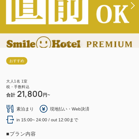
おすすめ
大人
1
名
1
室
税・手数料込
21,800
合計
円~
素泊まり
現地払い・Web決済
in 15:00~ 24:00 / out 12:00まで
■プラン内容