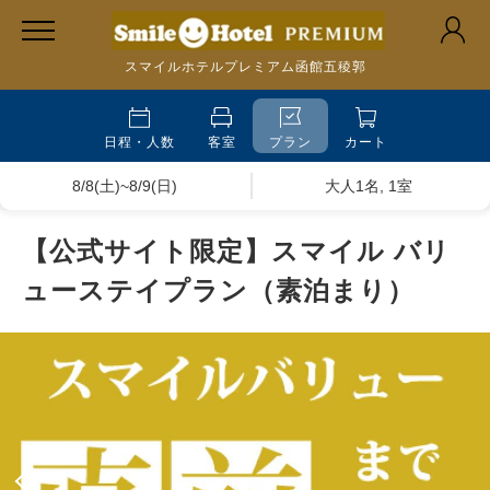
スマイルホテルプレミアム函館五稜郭
日程・人数
客室
プラン
カート
8/8(土)~8/9(日)
大人1名, 1室
【公式サイト限定】スマイル バリ
ューステイプラン（素泊まり）