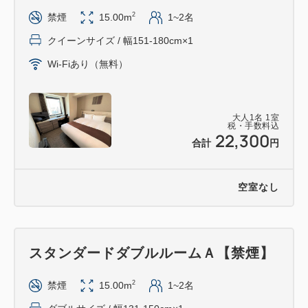
15：00／12：00
2
禁煙
15.00m
1~2名
クイーンサイズ / 幅151-180cm×1
＜注意事項＞
Wi-Fiあり（無料）
・体調のすぐれないお客様（発熱や咳などの症状な
ど）は、ご申告ください。客室清掃を控えさせていた
だきます。
大人
1
名
1
室
税・手数料込
22,300
＝＝＝＝＝＝＝＝＝＝＝＝＝＝＝＝＝＝＝＝＝＝＝＝
合計
円
＝
【駐車場】
空室なし
14台（立体駐車場） 800円／1泊
駐車場ご予約は承っておりません。先着順となります
のでご了承ください。
スタンダードダブルルームＡ【禁煙】
※ホテル駐車場が満車の場合は近隣の駐車場をご案内
致します。
2
禁煙
15.00m
1~2名