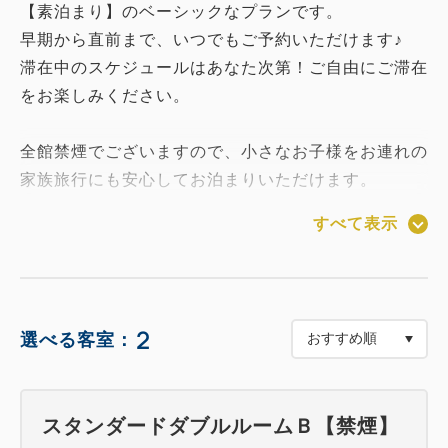
【素泊まり】のベーシックなプランです。
早期から直前まで、いつでもご予約いただけます♪
滞在中のスケジュールはあなた次第！ご自由にご滞在
をお楽しみください。
全館禁煙でございますので、小さなお子様をお連れの
家族旅行にも安心してお泊まりいただけます。
この機会にぜひご予約お待ちしております！！
すべて表示
◆安心安全ＳＴＡＹ◆
フロントは２４時間対応
出入口は２３時より翌朝６時までは自動で施錠され、
2
選べる客室：
ご宿泊のお客様以外は入館できません。
ご宿泊のお客様は、カードキーで解錠できます。
スタンダードダブルルームＢ【禁煙】
◆チェックイン／チェックアウト◆