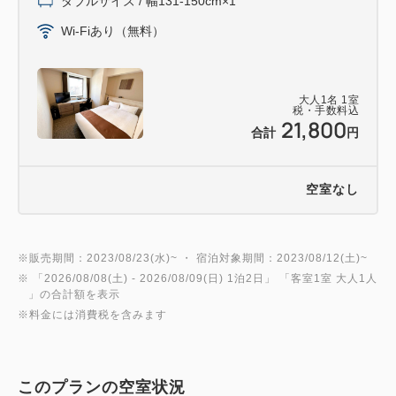
ダブルサイズ / 幅131-150cm×1
※立体駐車場は下記車両制限にご注意ください。
Wi-Fiあり（無料）
重量・・・2，500kg
全長・・・5，300mm
全幅・・・2，050mm
大人
1
名
1
室
全高・・・2，050mm
税・手数料込
21,800
合計
円
【交通アクセス】
「函館駅」より函館市電で約15分「五稜郭公園前」
空室なし
下車、徒歩約3分
「函館空港」より車で約20分、路線バスで約30分
＝＝＝＝＝＝＝＝＝＝＝＝＝＝＝＝＝＝＝＝＝＝＝＝
※販売期間：2023/08/23(水)~ ・ 宿泊対象期間：2023/08/12(土)~
※ 「
2026/08/08(土)
- 2026/08/09(日)
1泊2日
」 「
客室1室 大人1人
＝
」の合計額を表示
※料金には消費税を含みます
このプランの空室状況