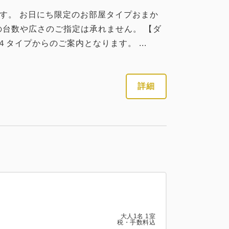
です。 お日にち限定のお部屋タイプおまか
の台数や広さのご指定は承れません。 【ダ
タイプからのご案内となります。 ...
詳細
大人
1
名
1
室
税・手数料込