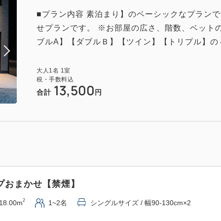
■プラン内容 素泊まり】のベーシックなプラン
せプランです。 ※お部屋の広さ、階数、ベット
ブルA】【ダブルＢ】【ツイン】【トリプル】の４
大人
1
名
1
室
税・手数料込
13,500
合計
円
プおまかせ【禁煙】
2
18.00m
1~2名
シングルサイズ / 幅90-130cm×2