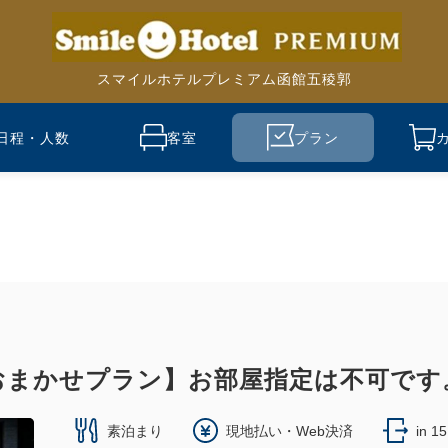
スマイルホテルプレミアム函館五稜郭
日程・人数
客室
プラン
おまかせプラン】お部屋指定は不可です
素泊まり
現地払い・Web決済
in 1