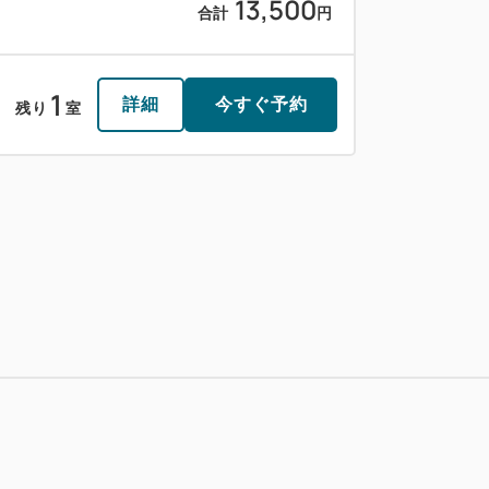
13,500
合計
円
1
詳細
今すぐ予約
残り
室