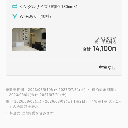
シングルサイズ / 幅90-130cm×1
＝＝＝＝＝＝＝＝＝＝＝＝＝＝＝＝＝＝＝＝＝＝＝＝
＝
Wi-Fiあり（無料）
【館内のご案内】
▽コインランドリー ３Ｆ
大人
1
名
1
室
営業時間 ９：００～２２：００
税・手数料込
14,100
▽ソフトドリンク自販機 ２F
合計
円
▽製氷機 ２F
空室なし
【客室設備】
▽Ｗi‐Ｆi＆有線ＬＡＮ無料
▽優しい寝心地Serta社製
※販売期間：2023/08/04(金)~ 2027/07/31(土) ・ 宿泊対象期間：
2023/08/04(金)~ 2027/07/31(土)
ポケットコイルマットレス
※ 「
2026/08/08(土)
- 2026/08/09(日)
1泊2日
」 「
客室1室 大人1人
▽毎日交換で清潔な
」の合計額を表示
デュベスタイル羽毛布団
※料金には消費税を含みます
▽加湿空気清浄器完備