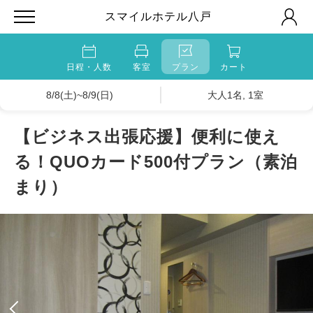
スマイルホテル八戸
日程・人数
客室
プラン
カート
8/8(土)~8/9(日)
大人1名, 1室
【ビジネス出張応援】便利に使え
る！QUOカード500付プラン（素泊
まり）