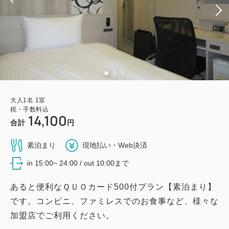
大人
1
名
1
室
税・手数料込
14,100
合計
円
素泊まり
現地払い・Web決済
in 15:00~ 24:00 / out 10:00まで
あると便利なＱＵＯカード500付プラン【素泊まり】
です。コンビニ、ファミレスでのお食事など、様々な
加盟店でご利用ください。