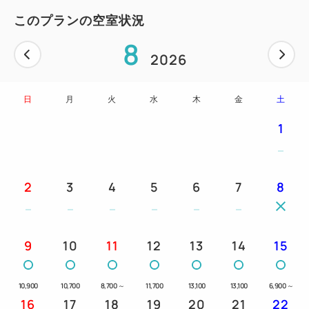
▽衛星放送（BS)
このプランの空室状況
▽空冷蔵庫完備
8
2026
【駐車場のご案内】
▽「番町さくら野パーキング」立体駐車場
入庫後２４時間／６００円
日
月
火
水
木
金
土
▽「タイムズ三日町パーキングプラザ」平面駐車場
1
１５時～翌日１０時／７００円（時間外料金 1時
間200円→2026年2月4日より40分200円）
※タイムズ三日町パーキングプラザに駐車のお客様
2
3
4
5
6
7
8
は、
割引処理が必要になりますので駐車券をフロントま
でお持ち下さいませ。
9
10
11
12
13
14
15
※トラック等の中型車は駐車不可。事前にホテルへお
10,900
10,700
8,700
～
11,700
13,100
13,100
6,900
～
問い合わせください。
16
17
18
19
20
21
22