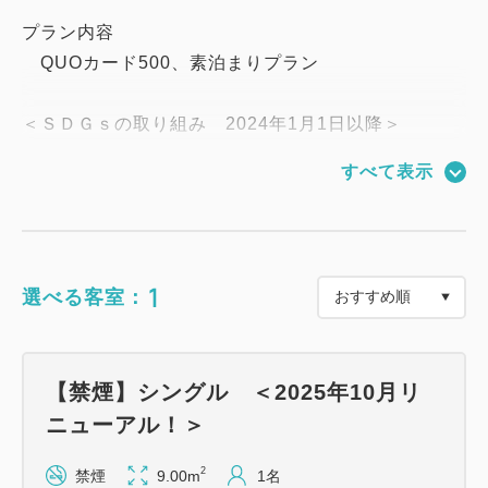
プラン内容
QUOカード500、素泊まりプラン
＜ＳＤＧｓの取り組み 2024年1月1日以降＞
お部屋の清掃は３泊に１度とさせていただいており、
すべて表示
バスタオル・フェイスタオルはドアの前にご用意させ
ていただきます。
1
選べる客室：
＜注意＞
※QUOカードは1泊につき1枚お渡し致します。
【禁煙】シングル ＜2025年10月リ
※チェックイン後に減泊となった場合には、ご返金手
ニューアル！＞
続きの際に「減泊した日数分」のQUOカードをご返
却いただきます。
2
禁煙
9.00m
1名