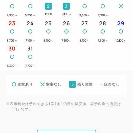
2
3
【交通アクセス】
11,100
9,100
～
4,900
～
5,700
～
9,300
～
7,700
～
▽東北新幹線「八戸駅」よりバス利用で約25分、
23
24
25
26
27
28
29
「八日町」下車徒歩約3分
▽八戸自動車道「八戸IC」より約10分（約4.2km）
8,700
～
7,100
～
8,700
～
7,900
～
8,100
～
7,300
～
10,100
～
＝＝＝＝＝＝＝＝＝＝＝＝＝＝＝＝＝＝＝＝＝＝＝＝
30
31
＝
6,300
～
7,700
～
5
空室あり
空室なし
残り室数
販売なし
※表示料金は予約できる1室1名1泊目の最安値。表示料金の通貨は
「円」です。