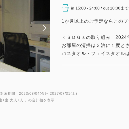
in 15:00~ 24:00 / out 10:00まで
1か月以上のご予定ならこのプ
＜ＳＤＧｓの取り組み 2024
お部屋の清掃は３泊に１度と
バスタオル・フェイスタオル
【ご注意】
・30日分は前受で頂き、30
30泊未満に変更（減泊）の際
対象期間：2023/08/04(金)~ 2027/07/31(土)
室1室 大人1人
」の合計額を表示
＝＝＝＝＝＝＝＝＝＝＝＝＝
【館内のご案内】
▽コインランドリ
営業時間 ９：００～２