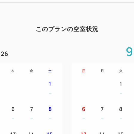
▽ソフトドリンク自販機 ２F
▽製氷機 ２F
このプランの空室状況
【客室設備】
▽Ｗi‐Ｆi＆有線ＬＡＮ無料
9
▽優しい寝心地Serta社製
26
ポケットコイルマットレ
▽毎日交換で清潔な
木
金
土
日
月
火
デュベスタイル羽毛布団
▽加湿空気清浄器完備
1
1
▽衛星放送（BS)
▽空冷蔵庫完備
6
7
8
6
7
8
【駐車場のご案内】
▽「番町さくら野パーキング
入庫後２４時間／６００