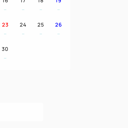
16
17
18
19
グプラザ」平面駐車場
（時間外料金 1時間200円→2026年2
23
24
25
26
プラザに駐車のお客様は、
で駐車券をフロントまでお持ち下さいま
30
不可。事前にホテルへお問い合わせくださ
ス利用で約25分、「八日町」下車徒歩約3
10分（約4.2km）
＝＝＝＝＝＝＝＝＝＝＝＝