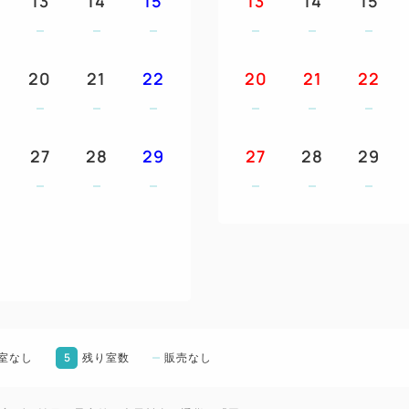
13
14
15
13
14
15
▽「タイムズ三日町パーキン
１５時～翌日１０時／７００円
月4日より40分200円）
20
21
22
20
21
22
※タイムズ三日町パーキング
割引処理が必要になりますの
せ。
27
28
29
27
28
29
※トラック等の中型車は駐車
い。
【交通アクセス】
▽東北新幹線「八戸駅」よりバ
分
▽八戸自動車道「八戸IC」より約
5
室なし
残り室数
販売なし
＝＝＝＝＝＝＝＝＝＝＝＝＝