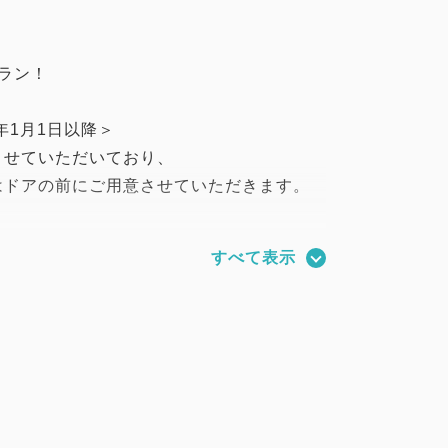
ラン！
年1月1日以降＞
させていただいており、
はドアの前にご用意させていただきます。
すべて表示
日以上のセット割引プランの為、
、ご返金は出来ません。
＝＝＝＝＝＝＝＝＝＝＝＝
ー ３Ｆ
２：００