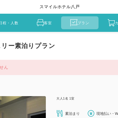
スマイルホテル八戸
日程・人数
客室
プラン
スリー素泊りプラン
せん
大人
1
名
1
室
素泊まり
現地払い・W