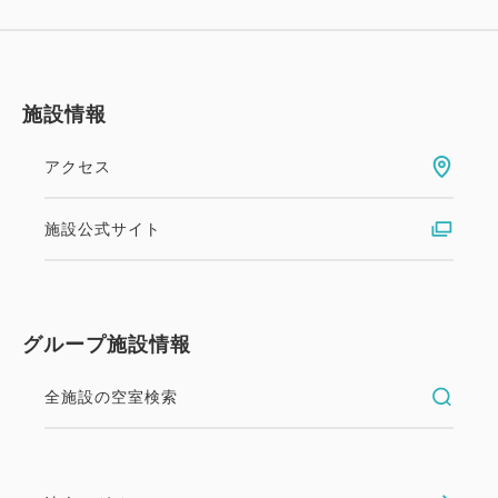
でお持ち下さいませ。
※トラック等の中型車は駐車不可。事前にホテルへお
問い合わせください。
施設情報
【交通アクセス】
アクセス
▽東北新幹線「八戸駅」よりバス利用で約25分、
「八日町」下車徒歩約3分
施設公式サイト
▽八戸自動車道「八戸IC」より約10分（約4.2km）
＝＝＝＝＝＝＝＝＝＝＝＝＝＝＝＝＝＝＝＝＝＝＝＝
＝
グループ施設情報
全施設の空室検索