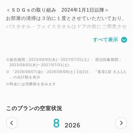
＜ＳＤＧｓの取り組み 2024年1月1日以降＞
お部屋の清掃は３泊に１度とさせていただいており、
バスタオル・フェイスタオルはドアの前にご用意させ
ていただきます。
すべて表示
■プラン内容
※販売期間：2023/08/03(木)~ 2027/07/31(土) ・ 宿泊対象期間：
2023/08/03(木)~ 2027/07/31(土)
朝食付のベーシックなプランです。
※ 「
2026/08/07(金)
- 2026/08/08(土)
1泊2日
」 「
客室1室 大人1人
」の合計額を表示
※料金には消費税を含みます
【朝食】
お食事内容：和洋バイキング
会場：１F 朝食会場
このプランの空室状況
営業時間：平日 AM6：30～9：00、土日祝 AM7：00
8
～9：30
2026
閉店15分前までにお入り下さい。