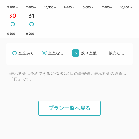
ポケットコイルマットレス
9,200
～
7,600
～
10,300
～
8,400
～
8,600
～
7,600
～
10,400
～
▽毎日交換で清潔な
30
31
デュベスタイル羽毛布団
▽加湿空気清浄器完備
6,800
～
8,200
～
▽衛星放送（BS)
▽空冷蔵庫完備
5
空室あり
空室なし
残り室数
販売なし
【駐車場のご案内】
▽「番町さくら野パーキング」立体駐車場
※表示料金は予約できる1室1名1泊目の最安値。表示料金の通貨は
「円」です。
入庫後２４時間／６００円
▽「タイムズ三日町パーキングプラザ」平面駐車場
１５時～翌日１０時／７００円（時間外料金 1時
間200円→2026年2月4日より40分200円）
プラン一覧へ戻る
※タイムズ三日町パーキングプラザに駐車のお客様
は、
割引処理が必要になりますので駐車券をフロントま