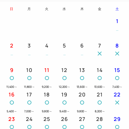
日
月
火
水
木
金
土
※朝食付プランでお申込みの場合、素泊りへの変更
(朝食代の返金)は
1
出来ません。予めご了承くださいませ。
＝＝＝＝＝＝＝＝＝＝＝＝＝＝＝＝＝＝＝＝＝＝＝＝
2
3
4
5
6
7
8
＝
【館内のご案内】
▽コインランドリー ３Ｆ
9
10
11
12
13
14
15
営業時間 ９：００～２２：００
▽ソフトドリンク自販機 ２F
11,400
～
11,800
～
9,200
～
12,200
～
13,600
～
13,600
～
7,400
～
▽製氷機 ２F
16
17
18
19
20
21
22
【客室設備】
5,400
～
7,000
～
9,800
～
9,400
～
9,800
～
8,200
～
▽Ｗi‐Ｆi＆有線ＬＡＮ無料
23
24
25
26
27
28
29
▽優しい寝心地Serta社製