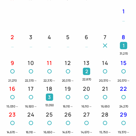
利用分だけお取りください。
1
【館内設備】
・宿泊者専用ラウンジ（1F / 15:00～22:00）
2
3
4
5
6
7
8
函館の地酒やワイン・各種ソフトドリンクを無料の
1
ウェルカムドリンクとしてご用意。
31,270
・レストラン（2F / 6:30～10:00 - 最終入場9:30）
9
10
11
12
13
14
15
北海道産の食材をふんだんに使用したバラエティー
2
に富んだ朝食ブッフェメニューをご用意しておりま
22,870
21,270
22,370
～
22,370
～
20,370
～
20,370
～
20,370
～
す。
16
17
18
19
20
21
22
・ショップ（1F / 8:00～20:00）
3
素材と表現にこだわったハンドメイドで世界に一つ
13,050
しかないものをセレクトしたショップ
15,030
～
16,920
～
16,110
～
16,110
～
16,650
24,270
23
24
25
26
27
28
29
・セキュリティーエントランス
23～6時の間はセキュリティーのため入館にルーム
キーが必要となります。
14,670
～
16,110
～
16,650
～
14,670
～
14,670
～
15,750
～
19,370
～