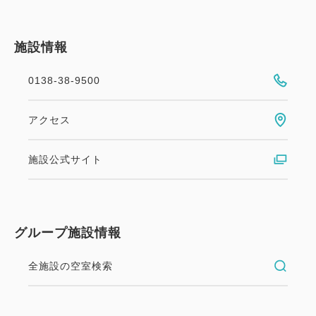
・車：JR「函館駅」より約5分・函館空港より約20
分
施設情報
【駐車場】
0138-38-9500
・ホテル内駐車場（車両制限有）、ホテル近隣に契約
駐車場をご用意しております。
アクセス
事前の予約は承っておりません、到着順でのご案内
とさせていただいております。
施設公式サイト
・1泊（15:00～11:00）1000円 早着料金（12:00～
15:00）30分毎100円
【その他】
グループ施設情報
・当ホテルではSDGsの取組の一環として、連泊時の
全施設の空室検索
清掃を3泊毎に1度とさせていただきます。