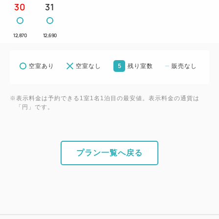
30
31
到着が23時以降になる場合は、事前にご連絡をお
願いいたします。
・コインランドリー/電子レンジ/製氷機/ソフトドリン
12,870
12,690
ク・アルコール自動販売機（1F）
5
空室あり
空室なし
残り室数
販売なし
【添い寝のお子様】
・未就学のお子様に限り、大人1名につき1名無料に
※表示料金は予約できる1室1名1泊目の最安値。表示料金の通貨は
てご宿泊いただけます。
「円」です。
小学生以上の就学されているお子様は、大人の扱い
とさせていただきます。
プラン一覧へ戻る
【交通アクセス】
・電車：函館市電 「宝来町」電停・「十字街」電停
より徒歩約4分
・バス：函館空港よりシャトルバス乗車約25分（宝
来町下車）