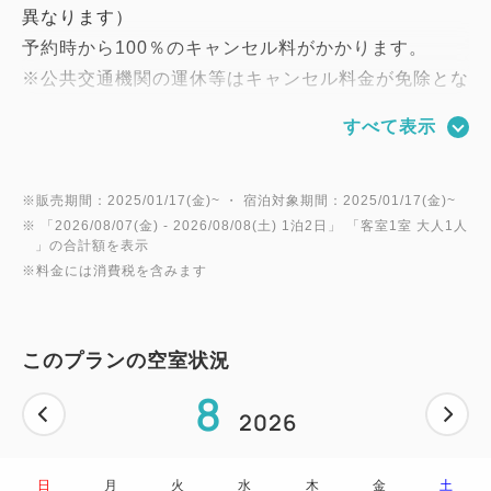
異なります）
予約時から100％のキャンセル料がかかります。
※公共交通機関の運休等はキャンセル料金が免除とな
る場合がございますのでホテルまでお問い合わせくだ
すべて表示
さい。
【客室設備】
※販売期間：2025/01/17(金)~ ・ 宿泊対象期間：2025/01/17(金)~
※ 「
2026/08/07(金)
- 2026/08/08(土)
1泊2日
」 「
客室1室 大人1人
全室禁煙/シモンズ社製ベッド/加湿空気清浄機/40イ
」の合計額を表示
ンチ大画面液晶TV
※料金には消費税を含みます
全館無料Wi-fi接続可能/消臭除菌スプレー/使い捨てス
リッパ/バスタオル/フェイスタオル
このプランの空室状況
【アメニティ】
8
歯ブラシ/カミソリ/ヘアブラシ/ナイトウェア/綿棒/コ
2026
ットン/スキンケア用品各種
1Fエレベータホール前のアメニティコーナーからご
日
月
火
水
木
金
土