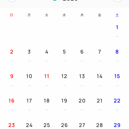
・未就学のお子様に限り、大人1名につき1名無料に
てご宿泊いただけます。
日
月
火
水
木
金
土
小学生以上の就学されているお子様は、大人の扱い
1
とさせていただきます。
【交通アクセス】
2
3
4
5
6
7
8
・電車：函館市電 「宝来町」電停・「十字街」電停
より徒歩約4分
・バス：函館空港よりシャトルバス乗車約25分（宝
9
10
11
12
13
14
15
来町下車）
・車：JR「函館駅」より約5分・函館空港より約20
分
16
17
18
19
20
21
22
【駐車場】
・ホテル内駐車場（車両制限有）、ホテル近隣に契約
23
24
25
26
27
28
29
駐車場をご用意しております。