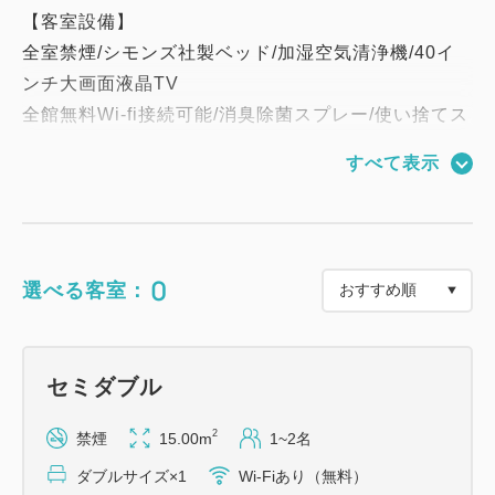
【客室設備】
全室禁煙/シモンズ社製ベッド/加湿空気清浄機/40イ
ンチ大画面液晶TV
全館無料Wi-fi接続可能/消臭除菌スプレー/使い捨てス
リッパ/バスタオル/フェイスタオル
すべて表示
【アメニティ】
歯ブラシ/カミソリ/ヘアブラシ/ナイトウェア/綿棒/コ
ットン/スキンケア用品各種
0
選べる客室：
1Fエレベータホール前のアメニティコーナーからご
利用分だけお取りください。
セミダブル
【館内設備】
・宿泊者専用ラウンジ（1F / 15:00～22:00）
2
禁煙
15.00m
1~2名
函館の地酒やワイン・各種ソフトドリンクを無料の
ダブルサイズ×1
Wi-Fiあり（無料）
ウェルカムドリンクとしてご用意。