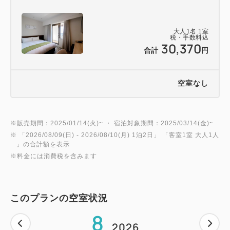
・レストラン（2F / 6:30～10:00 - 最終入場9:30）
北海道産の食材をふんだんに使用したバラエティー
大人
1
名
1
室
税・手数料込
に富んだ朝食ブッフェメニューをご用意しておりま
30,370
合計
円
す。
・ショップ（1F / 8:00～20:00）
素材と表現にこだわったハンドメイドで世界に一つ
空室なし
しかないものをセレクトしたショップ
・セキュリティーエントランス
※販売期間：2025/01/14(火)~ ・ 宿泊対象期間：2025/03/14(金)~
23～6時の間はセキュリティーのため入館にルーム
※ 「
2026/08/09(日)
- 2026/08/10(月)
1泊2日
」 「
客室1室 大人1人
キーが必要となります。
」の合計額を表示
到着が23時以降になる場合は、事前にご連絡をお
※料金には消費税を含みます
願いいたします。
・コインランドリー/電子レンジ/製氷機/ソフトドリン
ク・アルコール自動販売機（1F）
このプランの空室状況
8
2026
【添い寝のお子様】