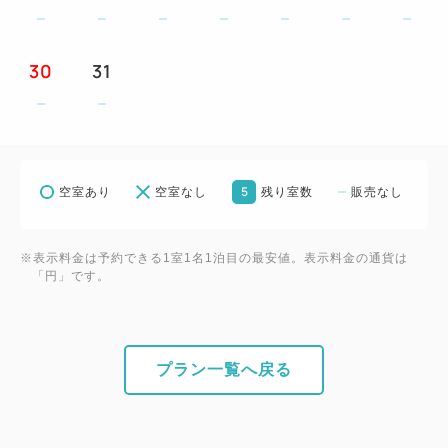
事前の予約は承っておりません、到着順でのご案内
とさせていただいております。
30
31
・1泊（15:00～11:00）1000円 早着料金（12:00～
15:00）30分毎100円
【その他】
・当ホテルではSDGsの取組の一環として、連泊時の
5
空室あり
空室なし
残り室数
販売なし
清掃を3泊毎に1度とさせていただきます。
※表示料金は予約できる1室1名1泊目の最安値。表示料金の通貨は
「円」です。
プラン一覧へ戻る