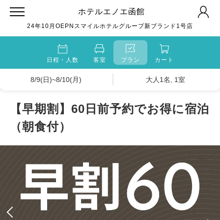
ホテルエノエ函館
24年10月OEPNスマイルホテルグループ新ブランド1号店
日程・人数
客室
プラン
カート
8/9(日)~8/10(月)
大人1名, 1室
【早期割】60日前予約でお得に宿泊
（朝食付）