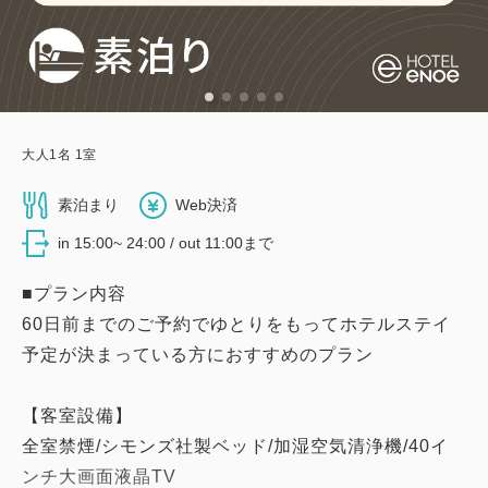
大人
1
名
1
室
素泊まり
Web決済
in 15:00~ 24:00 / out 11:00まで
■プラン内容
60日前までのご予約でゆとりをもってホテルステイ
予定が決まっている方におすすめのプラン
【客室設備】
全室禁煙/シモンズ社製ベッド/加湿空気清浄機/40イ
ンチ大画面液晶TV