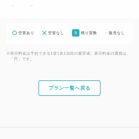
15:00）30分毎100円
【その他】
・当ホテルではSDGsの取組の一環として、連泊時の
5
空室あり
空室なし
残り室数
販売なし
清掃を3泊毎に1度とさせていただきます。
※表示料金は予約できる1室1名1泊目の最安値。表示料金の通貨は
「円」です。
プラン一覧へ戻る