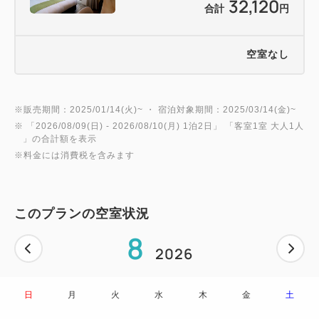
32,120
合計
円
す。
・ショップ（1F / 8:00～20:00）
素材と表現にこだわったハンドメイドで世界に一つ
空室なし
しかないものをセレクトしたショップ
・セキュリティーエントランス
※販売期間：2025/01/14(火)~ ・ 宿泊対象期間：2025/03/14(金)~
23～6時の間はセキュリティーのため入館にルーム
※ 「
2026/08/09(日)
- 2026/08/10(月)
1泊2日
」 「
客室1室 大人1人
キーが必要となります。
」の合計額を表示
到着が23時以降になる場合は、事前にご連絡をお
※料金には消費税を含みます
願いいたします。
・コインランドリー/電子レンジ/製氷機/ソフトドリン
ク・アルコール自動販売機（1F）
このプランの空室状況
8
2026
【添い寝のお子様】
・未就学のお子様に限り、大人1名につき1名無料に
てご宿泊いただけます。
日
月
火
水
木
金
土
小学生以上の就学されているお子様は、大人の扱い