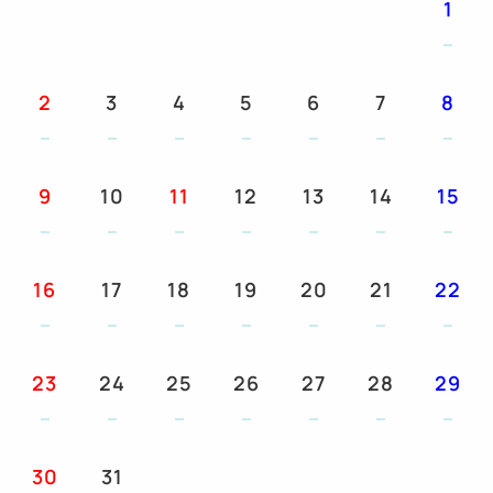
1
とさせていただきます。
【交通アクセス】
2
3
4
5
6
7
8
・電車：函館市電 「宝来町」電停・「十字街」電停
より徒歩約4分
・バス：函館空港よりシャトルバス乗車約25分（宝
9
10
11
12
13
14
15
来町下車）
・車：JR「函館駅」より約5分・函館空港より約20
分
16
17
18
19
20
21
22
【駐車場】
・ホテル内駐車場（車両制限有）、ホテル近隣に契約
23
24
25
26
27
28
29
駐車場をご用意しております。
事前の予約は承っておりません、到着順でのご案内
とさせていただいております。
30
31
・1泊（15:00～11:00）1000円 早着料金（12:00～