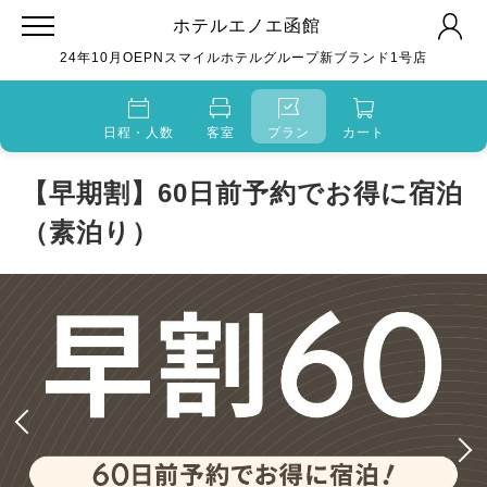
ホテルエノエ函館
24年10月OEPNスマイルホテルグループ新ブランド1号店
日程・人数
客室
プラン
カート
【早期割】60日前予約でお得に宿泊
（素泊り）