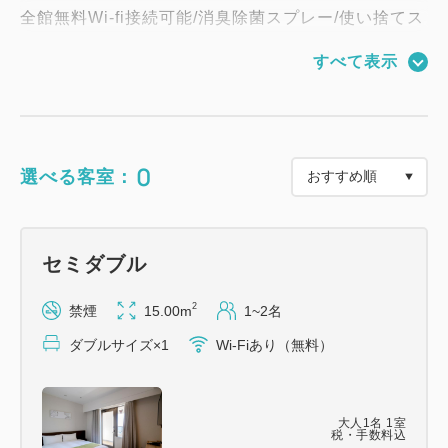
全館無料Wi-fi接続可能/消臭除菌スプレー/使い捨てス
リッパ/バスタオル/フェイスタオル
すべて表示
【アメニティ】
歯ブラシ/カミソリ/ヘアブラシ/ナイトウェア/綿棒/コ
ットン/スキンケア用品各種
0
選べる客室：
1Fエレベータホール前のアメニティコーナーからご
利用分だけお取りください。
セミダブル
【館内設備】
・宿泊者専用ラウンジ（1F / 15:00～22:00）
2
禁煙
15.00m
1~2名
函館の地酒やワイン・各種ソフトドリンクを無料の
ダブルサイズ×1
Wi-Fiあり（無料）
ウェルカムドリンクとしてご用意。
・レストラン（2F / 6:30～10:00 - 最終入場9:30）
北海道産の食材をふんだんに使用したバラエティー
大人
1
名
1
室
税・手数料込
に富んだ朝食ブッフェメニューをご用意しておりま