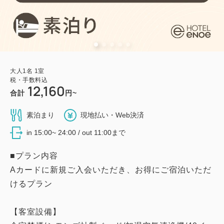
大人
1
名
1
室
税・手数料込
12,160
合計
円~
素泊まり
現地払い・Web決済
in 15:00~ 24:00 / out 11:00まで
■プラン内容
Aカードに新規ご入会いただき、お得にご宿泊いただ
けるプラン
【客室設備】