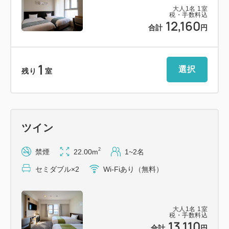
北海道産の食材をふんだんに使用したバラエティー
大人
1
名
1
室
税・手数料込
に富んだ朝食ブッフェメニューをご用意しておりま
12,160
合計
円
す。
・ショップ（1F / 8:00～20:00）
素材と表現にこだわったハンドメイドで世界に一つ
1
選択
残り
室
しかないものをセレクトしたショップ
・セキュリティーエントランス
23～6時の間はセキュリティーのため入館にルーム
キーが必要となります。
ツイン
到着が23時以降になる場合は、事前にご連絡をお
願いいたします。
2
禁煙
22.00m
1~2名
・コインランドリー/電子レンジ/製氷機/ソフトドリン
セミダブル×2
Wi-Fiあり（無料）
ク・アルコール自動販売機（1F）
【添い寝のお子様】
大人
1
名
1
室
税・手数料込
・未就学のお子様に限り、大人1名につき1名無料に
13,110
合計
円