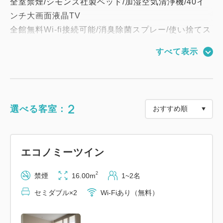
全室禁煙/シモンズ社製ベッド/加湿空気清浄機/40イ
ンチ大画面液晶TV
全館無料Wi-fi接続可能/消臭除菌スプレー/使い捨てス
リッパ/バスタオル/フェイスタオル
すべて表示
【アメニティ】
歯ブラシ/カミソリ/ヘアブラシ/ナイトウェア/綿棒/コ
ットン/スキンケア用品各種
2
選べる客室：
1Fエレベータホール前のアメニティコーナーからご
利用分だけお取りください。
エコノミーツイン
【館内設備】
・宿泊者専用ラウンジ（1F / 15:00～22:00）
2
禁煙
16.00m
1~2名
函館の地酒やワイン・各種ソフトドリンクを無料の
セミダブル×2
Wi-Fiあり（無料）
ウェルカムドリンクとしてご用意。
・レストラン（2F / 6:30～10:00 - 最終入場9:30）