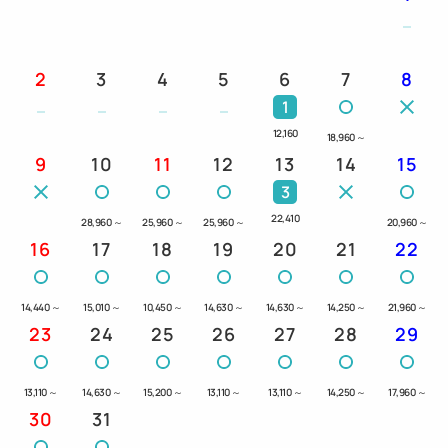
とさせていただいております。
・1泊（15:00～11:00）1000円 早着料金（12:00～
15:00）30分毎100円
2
3
4
5
6
7
8
1
【その他】
12,160
18,960
～
・当ホテルではSDGsの取組の一環として、連泊時の
9
10
11
12
13
14
15
清掃を3泊毎に1度とさせていただきます。
3
22,410
28,960
～
25,960
～
25,960
～
20,960
～
16
17
18
19
20
21
22
14,440
～
15,010
～
10,450
～
14,630
～
14,630
～
14,250
～
21,960
～
23
24
25
26
27
28
29
13,110
～
14,630
～
15,200
～
13,110
～
13,110
～
14,250
～
17,960
～
30
31