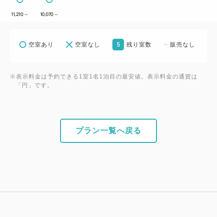
11,210
～
10,070
～
5
空室あり
空室なし
残り室数
販売なし
※表示料金は予約できる1室1名1泊目の最安値。表示料金の通貨は
「円」です。
プラン一覧へ戻る