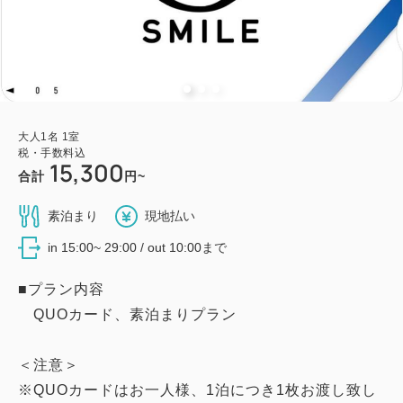
大人
1
名
1
室
税・手数料込
15,300
合計
円~
素泊まり
現地払い
in 15:00~ 29:00 / out 10:00まで
■プラン内容
QUOカード、素泊まりプラン
＜注意＞
※QUOカードはお一人様、1泊につき1枚お渡し致し