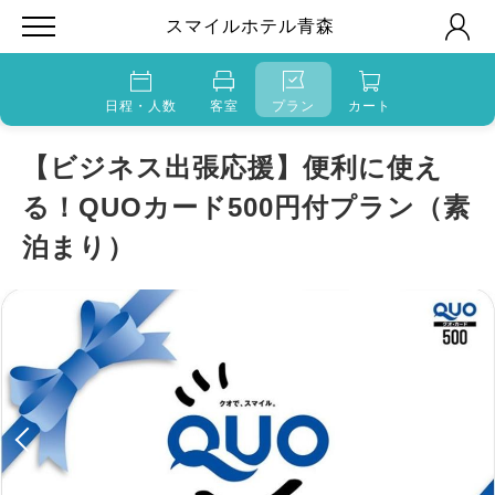
スマイルホテル青森
日程・人数
客室
プラン
カート
【ビジネス出張応援】便利に使え
る！QUOカード500円付プラン（素
泊まり）