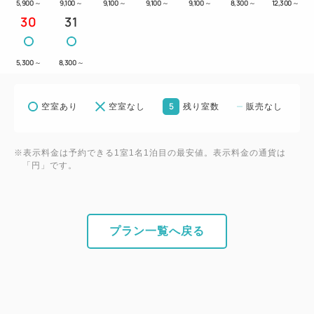
5,900
～
9,100
～
9,100
～
9,100
～
9,100
～
8,300
～
12,300
～
30
31
5,300
～
8,300
～
5
空室あり
空室なし
残り室数
販売なし
※表示料金は予約できる1室1名1泊目の最安値。表示料金の通貨は
「円」です。
プラン一覧へ戻る