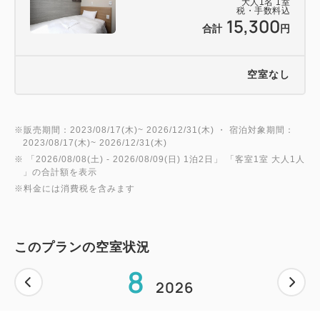
大人
1
名
1
室
不可。
税・手数料込
15,300
合計
円
深夜の出発、車高2.1M以上のお車はご案内致しかね
ますので、お近くのコインパーキング等をご利用下さ
い。)
空室なし
トラック、マイクロバス、二輪車の駐車スペースはご
ざいません、ご了承下さい。
※販売期間：2023/08/17(木)~ 2026/12/31(木) ・ 宿泊対象期間：
2023/08/17(木)~ 2026/12/31(木)
＝＝＝＝＝＝＝＝＝＝＝＝＝＝＝＝＝
※ 「
2026/08/08(土)
- 2026/08/09(日)
1泊2日
」 「
客室1室 大人1人
」の合計額を表示
※料金には消費税を含みます
このプランの空室状況
8
2026