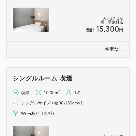
◇デュベスタイル羽毛布団
◇全室個別空調
大人
1
名
1
室
◇加湿器完備
税・手数料込
15,300
除菌スプレー/電気ケトル/温水ウォシュレット/冷蔵庫
合計
円
(空)/etc
空室なし
【駐車場のご案内】
ホテル専用青空駐車場（24台）、提携駐車場「下新
町駐車場」300台
シングルルーム 喫煙
1泊／600円～
※ご到着順案内のため、ご予約・確保は受け付けてお
2
喫煙
10.00m
1名
りません。
シングルサイズ / 幅90-130cm×1
Wi-Fiあり（無料）
ホテル周辺の青空駐車場もしくは下新町駐車場(収容
台数300台、徒歩5分位)をご案内しております。
(下新町駐車場:自走式立体駐車場、車高制限2.1M以上