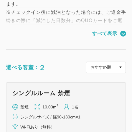
ます。
※チェックイン後に減泊となった場合には、ご返金手
続きの際に「減泊した日数分」のQUOカードをご返
却いただきます。
すべて表示
＝＝＝＝＝＝＝＝＝＝＝＝＝＝＝＝＝
【館内のご案内】
2
選べる客室：
◇コインランドリー（2階）
◇自動販売機（2,3,4階、アルコールは2階のみ）
◇電子レンジ（3階と4階）
シングルルーム 禁煙
【客室設備】
2
禁煙
10.00m
1名
◇Ｗi‐Ｆi＆有線ＬＡＮ無料
シングルサイズ / 幅90-130cm×1
◇ベッドマットレスは全米ホテルシェアNo.1のＳｅ
Wi-Fiあり（無料）
ｒｔａ社製