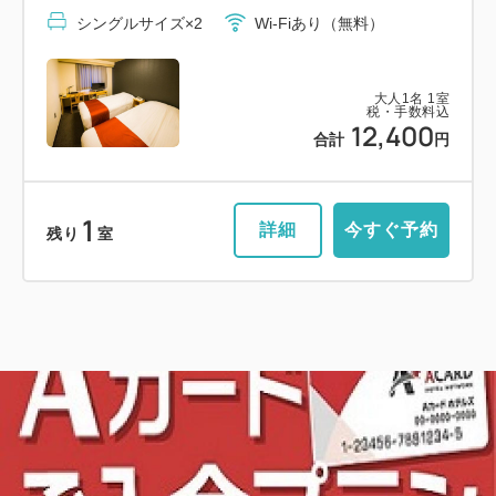
シングルサイズ×2
Wi-Fiあり（無料）
大人
1
名
1
室
税・手数料込
12,400
合計
円
1
詳細
今すぐ予約
残り
室