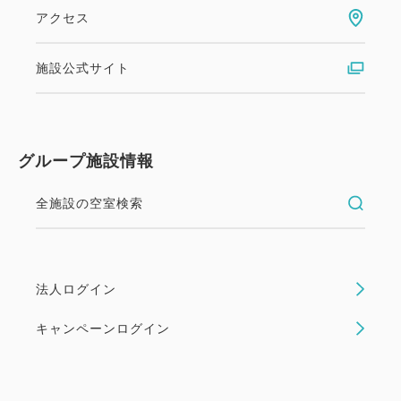
アクセス
お部屋タイプおまかせプラン (素泊
施設公式サイト
まり)
素泊まり
現地払い・Web決済
グループ施設情報
in 15:00~ / out 10:00まで
全施設の空室検索
どんなお部屋に泊まれるかは当日までのお楽しみ★
お部屋タイプおまかせプラン【素泊まり】です。 お
部屋タイプはチェックイン時にご案内いたします。
法人ログイン
客室内設備に不備や問題がある訳では一切ございませ
んのでご安心くださいませ。 ※お部屋タイプの指
キャンペーンログイン
定...