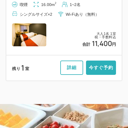
2
喫煙
16.00m
1~2名
シングルサイズ×2
Wi-Fiあり（無料）
大人
1
名
1
室
税・手数料込
11,400
合計
円
1
詳細
今すぐ予約
残り
室