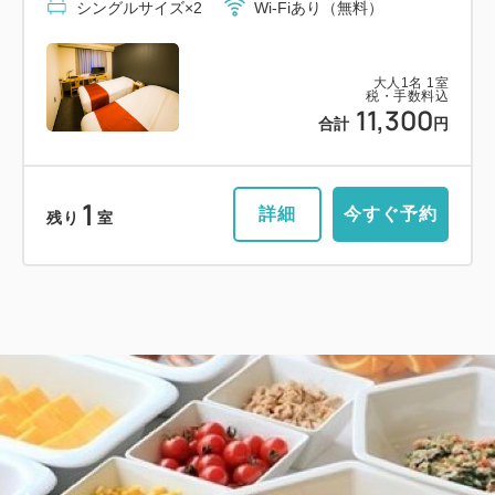
シングルサイズ×2
Wi-Fiあり（無料）
大人
1
名
1
室
税・手数料込
11,300
合計
円
1
詳細
今すぐ予約
残り
室