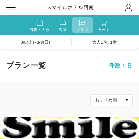
スマイルホテル阿南
日程・人数
客室
プラン
カート
8/8(土)~8/9(日)
大人1名, 1室
6
プラン一覧
件数：