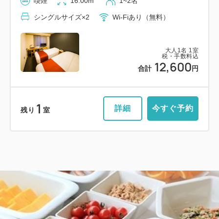
喫煙
16.00m
1~2名
シングルサイズ×2
Wi-Fiあり（無料）
大人
1
名
1
室
税・手数料込
12,600
合計
円
1
詳細
今すぐ予約
残り
室