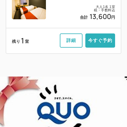
大人
1
名
1
室
税・手数料込
13,600
合計
円
1
詳細
今すぐ予約
残り
室