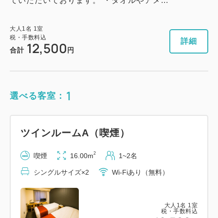
ていただいております。 ・タオルやアメ...
大人
1
名
1
室
税・手数料込
詳細
12,500
合計
円
1
選べる客室：
ツインルームA（喫煙）
2
喫煙
16.00m
1~2名
シングルサイズ×2
Wi-Fiあり（無料）
大人
1
名
1
室
税・手数料込