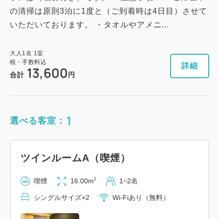
の清掃は原則3泊に1度と（ご到着時は4日目）させて
いただいております。 ・タオルやアメニ...
大人
1
名
1
室
税・手数料込
詳細
13,600
合計
円
1
選べる客室：
ツインルームA（喫煙）
2
喫煙
16.00m
1~2名
シングルサイズ×2
Wi-Fiあり（無料）